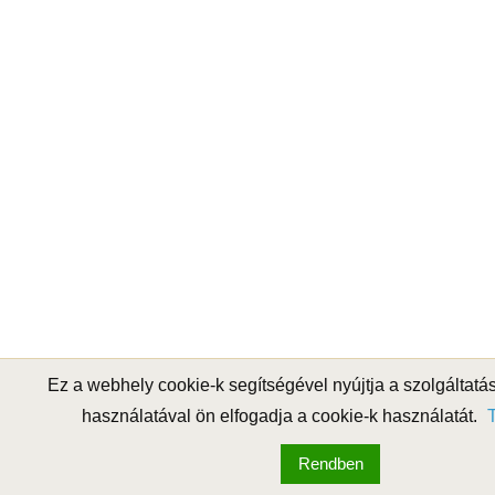
Ez a webhely cookie-k segítségével nyújtja a szolgáltatá
használatával ön elfogadja a cookie-k használatát.
T
Rendben